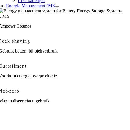
LTO batterijen
Energie Management
EMS
EMS
Ampowr Cosmos
Peak shaving
Gebruik batterij bij piekverbruik
Curtailment
Voorkom energie overproductie
Net-zero
Maximaliseer eigen gebruik