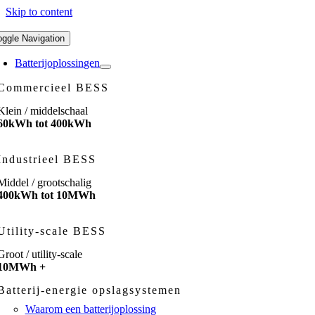
Skip to content
oggle Navigation
Batterijoplossingen
Commercieel BESS
Klein / middelschaal
60kWh tot 400kWh
Industrieel BESS
Middel / grootschalig
400kWh tot 10MWh
Utility-scale BESS
Groot / utility-scale
10MWh +
Batterij-energie opslagsystemen
Waarom een batterijoplossing