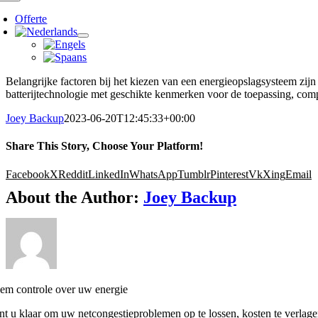
Offerte
Belangrijke factoren bij het kiezen van een energieopslagsysteem zij
batterijtechnologie met geschikte kenmerken voor de toepassing, comp
Joey Backup
2023-06-20T12:45:33+00:00
Share This Story, Choose Your Platform!
Facebook
X
Reddit
LinkedIn
WhatsApp
Tumblr
Pinterest
Vk
Xing
Email
About the Author:
Joey Backup
em controle over uw energie
nt u klaar om uw netcongestieproblemen op te lossen, kosten te verlag