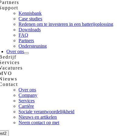
Partners
Support
Kennisbank
Case studies
Redenen om te investeren in een batterijoplossing
Downloads
FAQ
Partners
Ondersteuning
Over ons
Bedrijf
Services
Vacatures
MVO
Nieuws
Contact
Over ons
Company
Services
Carrière
Sociale verantwoordelijkheid
Nieuws en artikelen
Neem contact op met
est2