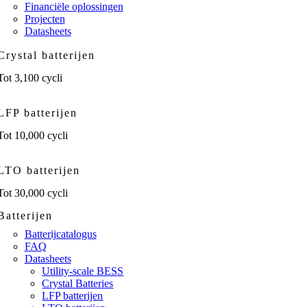
Financiële oplossingen
Projecten
Datasheets
Crystal batterijen
Tot 3,100 cycli
LFP batterijen
Tot 10,000 cycli
LTO batterijen
Tot 30,000 cycli
Batterijen
Batterijcatalogus
FAQ
Datasheets
Utility-scale BESS
Crystal Batteries
LFP batterijen