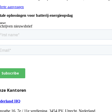
ferte aanvragen
tale oplossingen voor batterij-energieopslag
powr
schrijven nieuwsbrief
nze Kantoren
derland HQ
jnzathe 16, 7e / 11e verdieping, 3454 PV, Utrecht, Nederland