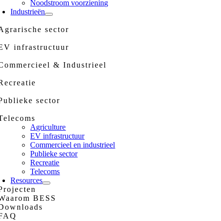
Noodstroom voorziening
Industrieën
Agrarische sector
EV infrastructuur
Commercieel & Industrieel
Recreatie
Publieke sector
Telecoms
Agriculture
EV infrastructuur
Commercieel en industrieel
Publieke sector
Recreatie
Telecoms
Resources
Projecten
Waarom BESS
Downloads
FAQ