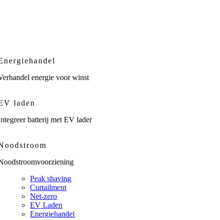
Energiehandel
Verhandel energie voor winst
EV laden
Integreer batterij met EV lader
Noodstroom
Noodstroomvoorziening
Peak shaving
Curtailment
Net-zero
EV Laden
Energiehandel